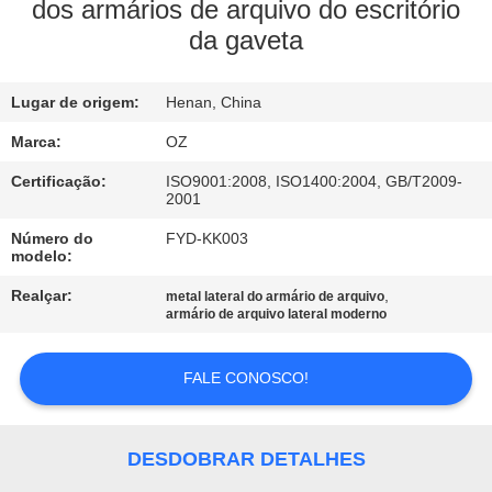
CONTROLE
dos armários de arquivo do escritório
da gaveta
DA
QUALIDADE
Lugar de origem:
Henan, China
CONTACTE-
Marca:
OZ
NOS
Certificação:
ISO9001:2008, ISO1400:2004, GB/T2009-
2001
Número do
FYD-KK003
NOTÍCIA
modelo:
Realçar:
,
metal lateral do armário de arquivo
armário de arquivo lateral moderno
PEÇA
UMAS
FALE CONOSCO!
CITAÇÕES
DESDOBRAR DETALHES
MAPA