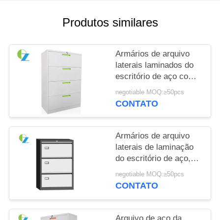
DO
SITE
Produtos similares
PRIVACY
Armários de arquivo
POLICY
laterais laminados do
escritório de aço com
projeto moderno de 4
negotiable MOQ:≥50pcs
gavetas
CONTATO
Armários de arquivo
laterais de laminação
do escritório de aço,
armário de arquivo de
negotiable MOQ:≥50pcs
aço de 3 gavetas
CONTATO
Arquivo de aço da