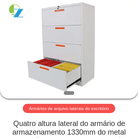
2026
Luoyang
Ouzheng
Trading
Co.
Ltd.
All
Rights
CASA
Reserved.
PRODUTOS
SOBRE
NÓS
EXCURSÃO
DA
Armários de arquivo laterais do escritório
FÁBRICA
Quatro altura lateral do armário de
armazenamento 1330mm do metal