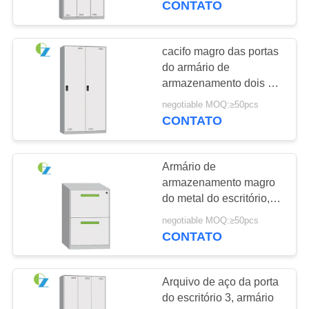
CONTATO
8
Tabela de reunião
cacifo magro das portas
do armário de
do escritório
armazenamento dois do
metal de 8mm para o
negotiable MOQ:≥50pcs
escritório/escola/clube
CONTATO
Armário de
11
armazenamento magro
Tabela do escritório
do metal do escritório,
arquivo da gaveta da
de gerente
negotiable MOQ:≥50pcs
estrutura 2 de NON-KD
CONTATO
Arquivo de aço da porta
do escritório 3, armário