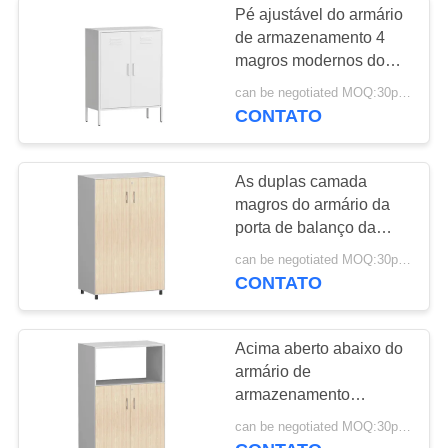
Pé ajustável do armário
de armazenamento 4
magros modernos do
metal da porta de
can be negotiated MOQ:30pcs
balanço do estilo
CONTATO
As duplas camada
magros do armário da
porta de balanço da
borda 5mm chapeiam o
can be negotiated MOQ:30pcs
armário de aço do
CONTATO
escritório
Acima aberto abaixo do
armário de
armazenamento
modular da porta de
can be negotiated MOQ:30pcs
balanço com duplas