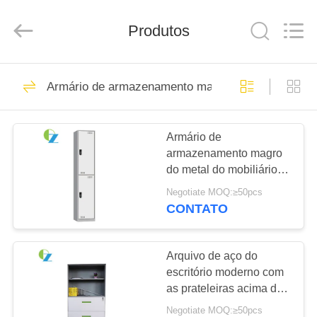
2025
Luoyang
Ouzheng
Trading
Produtos
Co.
Ltd.
All
Rights
CASA
Reserved.
194
Armário de armazenamento magro do metal
Cacifos de aço do
PRODUTOS
escritório
Armário de
armazenamento magro
SOBRE
do metal do mobiliário
NÓS
de escritório, armário de
Negotiate MOQ:≥50pcs
aço de 2 portas com
CONTATO
cacifo
198
EXCURSÃO
Armário de aço do
DA
Arquivo de aço do
escritório moderno com
FÁBRICA
escritório
as prateleiras acima do
punho verde de três
Negotiate MOQ:≥50pcs