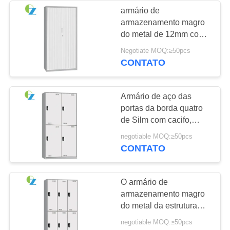
armário de
armazenamento magro
16
do metal de 12mm com
Cremalheiras de
a porta
Negotiate MOQ:≥50pcs
H1850*W900*D400mm
CONTATO
aço do
dois Tambour
armazenamento
Armário de aço das
portas da borda quatro
de Silm com cacifo,
armário de arquivo da
44
negotiable MOQ:≥50pcs
economia do espaço
CONTATO
Mesa da estação de
trabalho do
O armário de
armazenamento magro
escritório
do metal da estrutura
8mm de KD com seis
negotiable MOQ:≥50pcs
portas codificou o cacifo