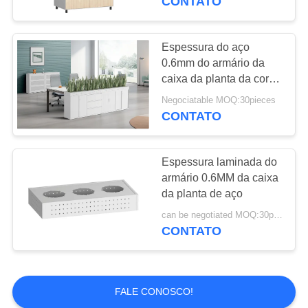
CONTATO
camada de 1 prateleira
fixa chapeie
Espessura do aço
0.6mm do armário da
caixa da planta da cor
de RAL
Negociatable MOQ:30pieces
CONTATO
Espessura laminada do
armário 0.6MM da caixa
da planta de aço
can be negotiated MOQ:30pcs
CONTATO
FALE CONOSCO!