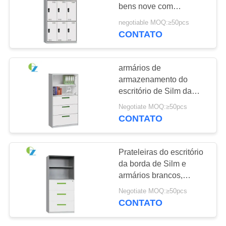
DO
bens nove com
SITE
oposição da oxidação
negotiable MOQ:≥50pcs
do furo de ventilação
CONTATO
247
PRIVACY
Armário móvel do
POLICY
armários de
suporte
armazenamento do
escritório de Silm da
altura de 1850mm com a
Negotiate MOQ:≥50pcs
prateleira aberta de Amd
CONTATO
das gavetas
60
Prateleiras do escritório
Armário de
da borda de Silm e
armários brancos,
armazenamento
armário de
Negotiate MOQ:≥50pcs
armazenamento do
magro do metal
CONTATO
metal