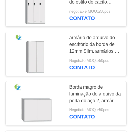
do estilo do cacifo
personalizado
negotiable MOQ:≥50pcs
CONTATO
armário do arquivo do
escritório da borda de
12mm Silm, armários de
armazenamento
Negotiate MOQ:≥50pcs
modernos brancos do
CONTATO
escritório
Borda magro de
laminação do arquivo da
porta do aço 2, armários
de armazenamento do
Negotiate MOQ:≥50pcs
escritório do metal
CONTATO