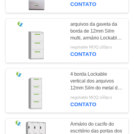
CONTROLE
gavetas
CONTATO
DA
QUALIDADE
arquivos da gaveta da
54
borda de 12mm Silm
Armários de arquivo
multi, armário Lockable
CONTACTE-
do escritório
laterais do escritório
negotiable MOQ:≥50pcs
NOS
CONTATO
NOTÍCIA
4 borda Lockable
vertical dos arquivos
PEÇA
12mm Silm do metal das
68
gavetas para o escritório
UMAS
negotiable MOQ:≥50pcs
Arquivos de aço
CONTATO
CITAÇÕES
verticais
Armário do cacifo do
MAPA
escritório das portas dos