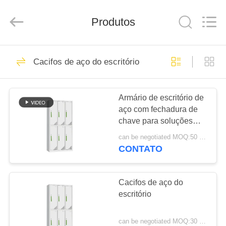
2025
Luoyang
Ouzheng
Trading
Produtos
Co.
Ltd.
All
Rights
CASA
Reserved.
194
Cacifos de aço do escritório
Cacifos de aço do
PRODUTOS
escritório
Armário de escritório de
aço com fechadura de
SOBRE
chave para soluções
NÓS
personalizadas de
can be negotiated MOQ:50 PCS
armazenamento de
CONTATO
escritório
198
EXCURSÃO
Armário de aço do
DA
Cacifos de aço do
escritório
FÁBRICA
escritório
can be negotiated MOQ:30 pcs