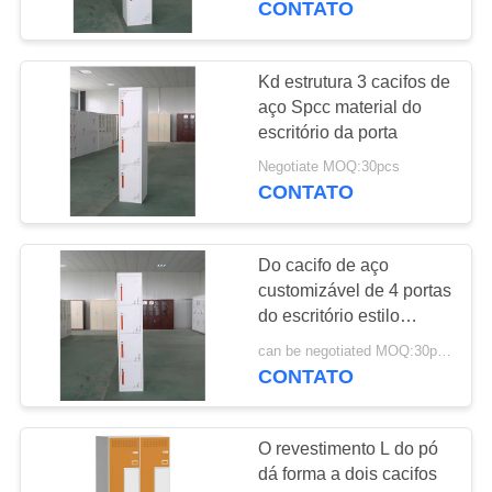
CONTATO
8
Tabela de reunião
Kd estrutura 3 cacifos de
aço Spcc material do
do escritório
escritório da porta
Negotiate MOQ:30pcs
CONTATO
Do cacifo de aço
11
customizável de 4 portas
Tabela do escritório
do escritório estilo
moderno
de gerente
can be negotiated MOQ:30pcs
CONTATO
O revestimento L do pó
dá forma a dois cacifos