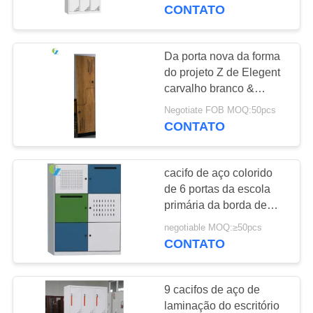
CONTROLE
CONTATO
DA
QUALIDADE
Da porta nova da forma
54
do projeto Z de Elegent
Armários de arquivo
carvalho branco &
CONTACTE-
natural do cacifo
laterais do escritório
Negotiate FOB MOQ:50pcs
NOS
material de madeira
CONTATO
NOTÍCIA
cacifo de aço colorido
de 6 portas da escola
PEÇA
primária da borda de
68
12mm com caixa postal
UMAS
negotiable MOQ:≥50pcs
Arquivos de aço
CONTATO
CITAÇÕES
verticais
9 cacifos de aço de
MAPA
laminação do escritório