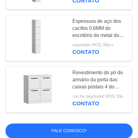
CONTATO
Espessura de aço dos
cacifos 0.6MM do
escritório do metal dos
cacifos da porta de
negotiable MOQ:30pcs
SPCC 5
CONTATO
Revestimento do pó do
armário da porta das
caixas postais 4 do
escritório do metal de
can be negotiated MOQ:30pcs
H1200*W900*D450mm
CONTATO
FALE CONOSCO!