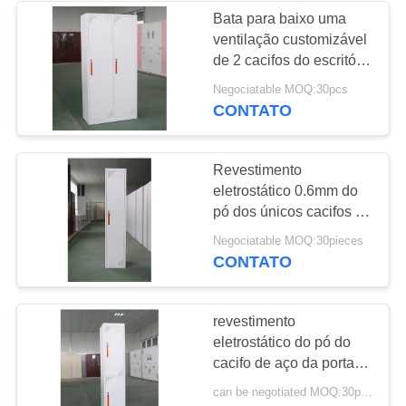
Bata para baixo uma
ventilação customizável
16
de 2 cacifos do escritório
Cremalheiras de
do metal da porta
Negociatable MOQ:30pcs
CONTATO
aço do
armazenamento
Revestimento
eletrostático 0.6mm do
pó dos únicos cacifos de
aço do escritório da
44
Negociatable MOQ:30pieces
porta densamente
CONTATO
Mesa da estação de
trabalho do
revestimento
eletrostático do pó do
escritório
cacifo de aço da porta
da escola 2 de 0.5mm
can be negotiated MOQ:30pcs