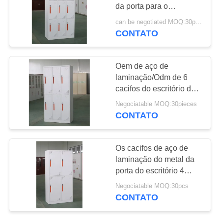
DO
da porta para o
SITE
escritório/hospital
can be negotiated MOQ:30pcs
CONTATO
247
PRIVACY
Armário móvel do
POLICY
Oem de aço de
suporte
laminação/Odm de 6
cacifos do escritório da
porta
Negociatable MOQ:30pieces
CONTATO
60
Os cacifos de aço de
Armário de
laminação do metal da
porta do escritório 4
armazenamento
pulverizam o
Negociatable MOQ:30pcs
revestimento para a
magro do metal
CONTATO
universidade