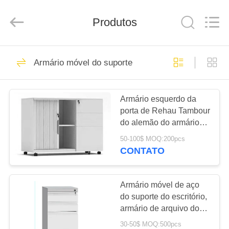
2025
Luoyang
Ouzheng
Trading
Produtos
Co.
Ltd.
All
Rights
CASA
Reserved.
194
Armário móvel do suporte
Cacifos de aço do
PRODUTOS
escritório
Armário esquerdo da
porta de Rehau Tambour
SOBRE
do alemão do armário
NÓS
do transportador do
50-100$ MOQ:200pcs
Office Mobile da gaveta
CONTATO
do direito 3
198
EXCURSÃO
Armário de aço do
DA
Armário móvel de aço
do suporte do escritório,
FÁBRICA
escritório
armário de arquivo do
rolamento de 3 gavetas
30-50$ MOQ:500pcs