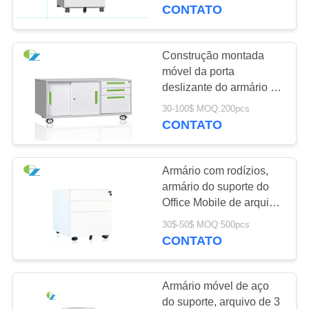
CONTROLE
CONTATO
DA
QUALIDADE
Construção montada
54
móvel da porta
Armários de arquivo
deslizante do armário do
CONTACTE-
suporte do metal do
laterais do escritório
30-100$ MOQ:200pcs
NOS
escritório
CONTATO
NOTÍCIA
Armário com rodízios,
armário do suporte do
PEÇA
Office Mobile de arquivo
68
móvel de 3 gavetas
UMAS
30$-50$ MOQ:500pcs
Arquivos de aço
CONTATO
CITAÇÕES
verticais
Armário móvel de aço
MAPA
do suporte, arquivo de 3