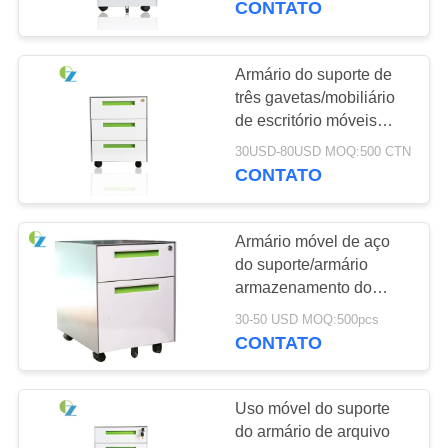
CONTATO
8
Tabela de reunião
Armário do suporte de
três gavetas/mobiliário
do escritório
de escritório móveis
arquivo do metal
30USD-80USD MOQ:500 CTN
CONTATO
Armário móvel de aço
11
do suporte/armário
Tabela do escritório
armazenamento do
escritório alguma cor de
de gerente
30-50 USD MOQ:500pcs
RAL disponível
CONTATO
Uso móvel do suporte
do armário de arquivo