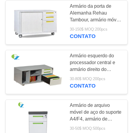
Armário da porta de
Alemanha Rehau
16
Tambour, armário móvel
Cremalheiras de
de aço do transportador
30-150$ MOQ:200pcs
do escritório
CONTATO
aço do
armazenamento
Armário esquerdo do
processador central e
armário direito do
suporte da porta de
44
30-80$ MOQ:200pcs
Tambour sob a estação
CONTATO
Mesa da estação de
de trabalho Syestem
trabalho do
Armário de arquivo
móvel de aço do suporte
escritório
A4/F4, armário de
armazenamento do
30-50$ MOQ:500pcs
escritório com coxim