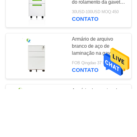
do rolamento da gaveta
do aço 3 na escola do
30USD-100USD MOQ:450
Gym do Office Home
CONTATO
Armário de arquivo
branco de aço de
laminação na gaveta
das rodas três com
FOB Qingdao 37 USD MOQ:Mais de 50 PCes
tapume
CONTATO
Armário de arquivo de
aço da gaveta móvel do
suporte 3 para o uso do
escritório e da escola
20-100$ MOQ:recipiente 1*20
CONTATO