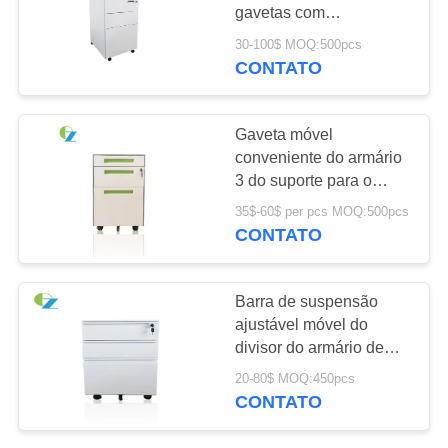
DO
gavetas com
SITE
fechamento de
30-100$ MOQ:500pcs
combinação
CONTATO
247
PRIVACY
Armário móvel do
POLICY
Gaveta móvel
suporte
conveniente do armário
3 do suporte para o
armazenamento de
35$-60$ per pcs MOQ:500pcs
arquivo do
CONTATO
escritório/escola
60
Barra de suspensão
Armário de
ajustável móvel do
divisor do armário de
armazenamento
arquivo da gaveta do
20-80$ MOQ:450pcs
aço 3 do escritório na
magro do metal
CONTATO
parte inferior