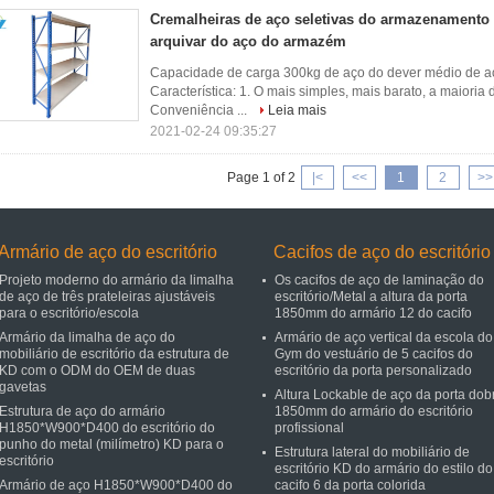
Cremalheiras de aço seletivas do armazenamento
arquivar do aço do armazém
Capacidade de carga 300kg de aço do dever médio de a
Característica: 1. O mais simples, mais barato, a maiori
Conveniência ...
Leia mais
2021-02-24 09:35:27
Page 1 of 2
|<
<<
1
2
>>
Armário de aço do escritório
Cacifos de aço do escritório
Projeto moderno do armário da limalha
Os cacifos de aço de laminação do
de aço de três prateleiras ajustáveis
escritório/Metal a altura da porta
para o escritório/escola
1850mm do armário 12 do cacifo
Armário da limalha de aço do
Armário de aço vertical da escola do
mobiliário de escritório da estrutura de
Gym do vestuário de 5 cacifos do
KD com o ODM do OEM de duas
escritório da porta personalizado
gavetas
Altura Lockable de aço da porta dob
Estrutura de aço do armário
1850mm do armário do escritório
H1850*W900*D400 do escritório do
profissional
punho do metal (milímetro) KD para o
Estrutura lateral do mobiliário de
escritório
escritório KD do armário do estilo do
Armário de aço H1850*W900*D400 do
cacifo 6 da porta colorida