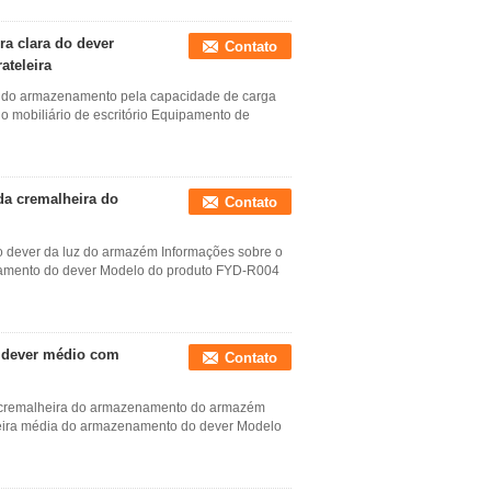
a clara do dever
Contato
ateleira
ço do armazenamento pela capacidade de carga
do mobiliário de escritório Equipamento de
da cremalheira do
Contato
o dever da luz do armazém Informações sobre o
namento do dever Modelo do produto FYD-R004
 dever médio com
Contato
 cremalheira do armazenamento do armazém
eira média do armazenamento do dever Modelo