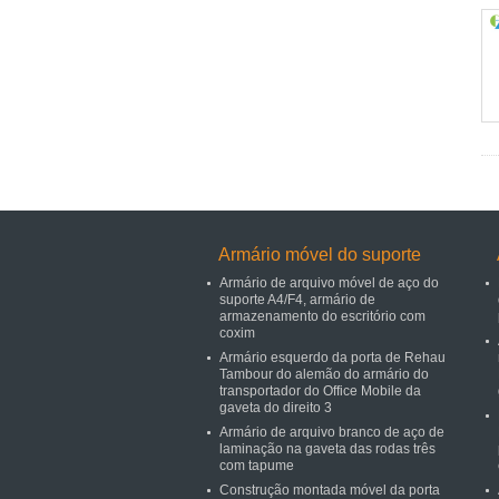
Armário móvel do suporte
Armário de arquivo móvel de aço do
suporte A4/F4, armário de
armazenamento do escritório com
coxim
Armário esquerdo da porta de Rehau
Tambour do alemão do armário do
transportador do Office Mobile da
gaveta do direito 3
Armário de arquivo branco de aço de
laminação na gaveta das rodas três
com tapume
Construção montada móvel da porta