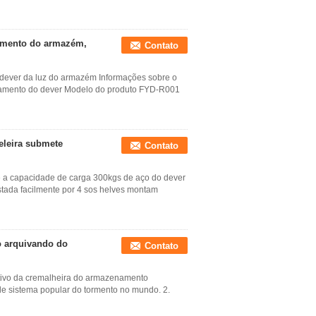
namento do armazém,
Contato
 dever da luz do armazém Informações sobre o
namento do dever Modelo do produto FYD-R001
eleira submete
Contato
e a capacidade de carga 300kgs de aço do dever
justada facilmente por 4 sos helves montam
o arquivando do
Contato
tivo da cremalheira do armazenamento
a de sistema popular do tormento no mundo. 2.