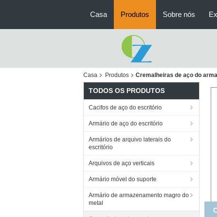
Casa
Produtos
Sobre nós
Ex
Casa
Produtos
Cremalheiras de aço do arm
TODOS OS PRODUTOS
Cacifos de aço do escritório
Armário de aço do escritório
Armários de arquivo laterais do
escritório
Arquivos de aço verticais
Armário móvel do suporte
Armário de armazenamento magro do
metal
C