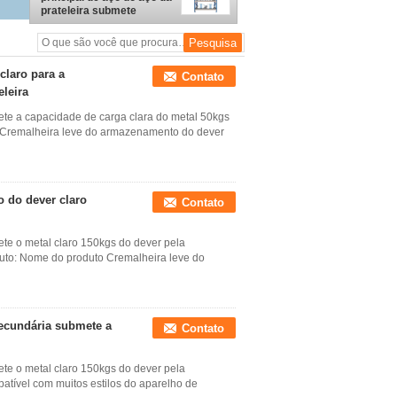
prateleira submete
arquivar médio do dever
de grande resistência
laro para a
Contato
leira
te a capacidade de carga clara do metal 50kgs
 Cremalheira leve do armazenamento do dever
 do dever claro
Contato
te o metal claro 150kgs do dever pela
uto: Nome do produto Cremalheira leve do
secundária submete a
Contato
te o metal claro 150kgs do dever pela
patível com muitos estilos do aparelho de