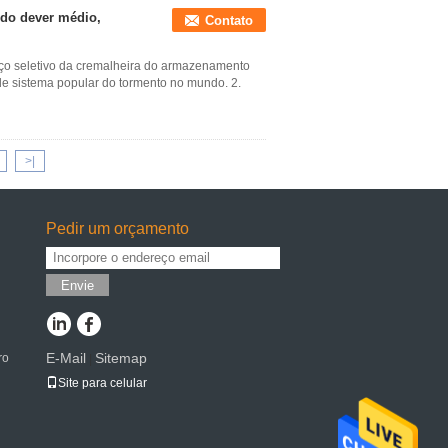
 do dever médio,
Contato
ço seletivo da cremalheira do armazenamento
a de sistema popular do tormento no mundo. 2.
>|
Pedir um orçamento
Envie
E-Mail
Sitemap
ro
|
Site para celular