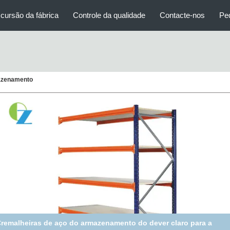
cursão da fábrica
Controle da qualidade
Contacte-nos
Pe
azenamento
remalheiras de aço do armazenamento do dever claro para a