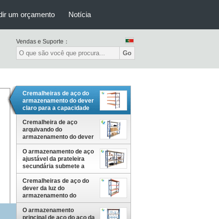
dir um orçamento
Notícia
Vendas e Suporte：
Go
Cremalheiras de aço do
armazenamento do dever
claro para a capacidade
50kg do armazém e de
Cremalheira de aço
carga pela prateleira
arquivando do
armazenamento do dever
claro durável, armazém
material do metal
O armazenamento de aço
ajustável da prateleira
secundária submete a
capacidade clara
150kg/Shelf do dever
Cremalheiras de aço do
dever da luz do
armazenamento do
armazém, capacidade de
carga 50kgs da prateleira
O armazenamento
principal de aço do aço da