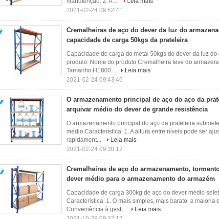
manutenção. 2. A ...
Leia mais
2021-02-24 09:52:41
Cremalheiras de aço do dever da luz do armaze
capacidade de carga 50kgs da prateleira
Capacidade de carga do metal 50kgs do dever da luz do
produto: Nome do produto Cremalheira leve do armaze
Tamanho H1800...
Leia mais
2021-02-24 09:43:46
O armazenamento principal de aço do aço da prat
arquivar médio do dever de grande resistência
O armazenamento principal do aço da prateleira submet
médio Característica: 1. A altura entre níveis pode ser a
rapidament...
Leia mais
2021-02-24 09:30:12
Cremalheiras de aço do armazenamento, torment
dever médio para o armazenamento do armazém
Capacidade de carga 300kg de aço do dever médio sele
Característica: 1. O mais simples, mais barato, a maiori
Conveniência à gest...
Leia mais
2021-10-29 09:32:17