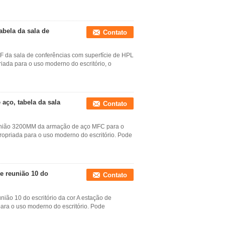
abela da sala de
Contato
F da sala de conferências com superfície de HPL
riada para o uso moderno do escritório, o
 aço, tabela da sala
Contato
reunião 3200MM da armação de aço MFC para o
apropriada para o uso moderno do escritório. Pode
e reunião 10 do
Contato
ião 10 do escritório da cor A estação de
para o uso moderno do escritório. Pode