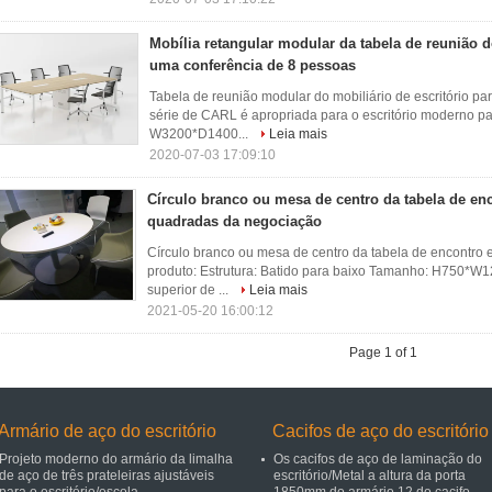
Mobília retangular modular da tabela de reunião d
uma conferência de 8 pessoas
Tabela de reunião modular do mobiliário de escritório p
série de CARL é apropriada para o escritório moderno p
W3200*D1400...
Leia mais
2020-07-03 17:09:10
Círculo branco ou mesa de centro da tabela de en
quadradas da negociação
Círculo branco ou mesa de centro da tabela de encontr
produto: Estrutura: Batido para baixo Tamanho: H750*W
superior de ...
Leia mais
2021-05-20 16:00:12
Page 1 of 1
Armário de aço do escritório
Cacifos de aço do escritório
Projeto moderno do armário da limalha
Os cacifos de aço de laminação do
de aço de três prateleiras ajustáveis
escritório/Metal a altura da porta