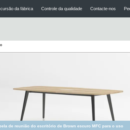
cursão da fábrica
Controle da qualidade
Contacte-nos
Pe
io
bela de reunião do escritório de Brown escuro MFC para o uso