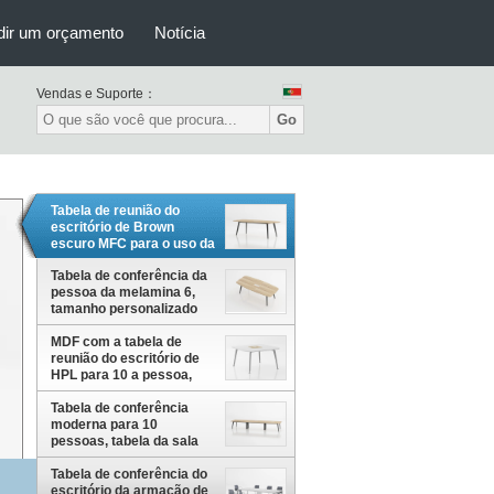
dir um orçamento
Notícia
Vendas e Suporte：
Go
Tabela de reunião do
escritório de Brown
escuro MFC para o uso da
pessoa da sala de
Tabela de conferência da
conferências 6
pessoa da melamina 6,
tamanho personalizado
mesa da sala de reunião
MDF com a tabela de
reunião do escritório de
HPL para 10 a pessoa,
mesa da sala de
conferências
Tabela de conferência
moderna para 10
pessoas, tabela da sala
de reunião do escritório
Tabela de conferência do
escritório da armação de