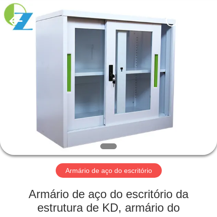
2026
Luoyang
Ouzheng
Trading
Co.
Ltd.
All
Rights
CASA
Reserved.
PRODUTOS
SOBRE
NÓS
EXCURSÃO
DA
Armário de aço do escritório
FÁBRICA
Armário de aço do escritório da
estrutura de KD, armário do