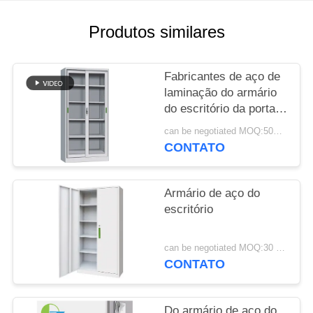
DO
SITE
Produtos similares
PRIVACY
Fabricantes de aço de
POLICY
laminação do armário
do escritório da porta
deslizante
can be negotiated MOQ:50PCS
CONTATO
Armário de aço do
escritório
can be negotiated MOQ:30 pcs
CONTATO
Do armário de aço do