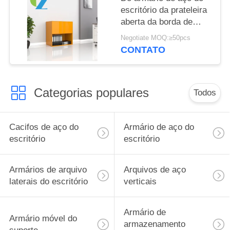
escritório da prateleira
aberta da borda de
5MM parte inferior
Negotiate MOQ:≥50pcs
branca do armário da
CONTATO
série da mancha 2
aberta
Categorias populares
Todos
Cacifos de aço do
Armário de aço do
escritório
escritório
Armários de arquivo
Arquivos de aço
laterais do escritório
verticais
Armário de
Armário móvel do
armazenamento