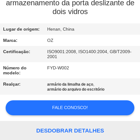
CONTROLE
armazenamento da porta deslizante de
dois vidros
DA
QUALIDADE
Lugar de origem:
Henan, China
CONTACTE-
Marca:
OZ
NOS
Certificação:
ISO9001:2008, ISO1400:2004, GB/T2009-
2001
Número do
FYD-W002
NOTÍCIA
modelo:
Realçar:
,
armário da limalha de aço
armário do arquivo do escritório
PEÇA
UMAS
FALE CONOSCO!
CITAÇÕES
DESDOBRAR DETALHES
MAPA