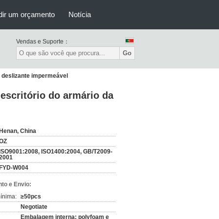
dir um orçamento
Notícia
Vendas e Suporte：
Go
ta deslizante impermeável
escritório do armário da
Henan, China
OZ
ISO9001:2008, ISO1400:2004, GB/T2009-
2001
FYD-W004
to e Envio:
ínima:
≥50pcs
Negotiate
Embalagem interna: polyfoam e