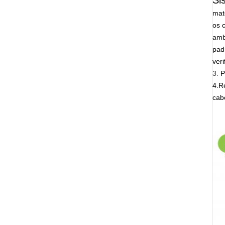
mat
os 
amb
pad
ver
3.
P
4.R
cab