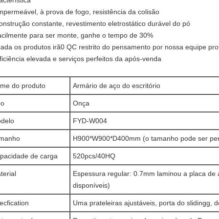
acterística
Impermeável, à prova de fogo, resistência da colisão
construção constante, revestimento eletrostático durável do pó
facilmente para ser monte, ganhe o tempo de 30%
Cada os produtos irã0 QC restrito do pensamento por nossa equipe pro
eficiência elevada e serviços perfeitos da após-venda
me do produto
Armário de aço do escritório
po
Onça
delo
FYD-W004
manho
H900*W900*D400mm (o tamanho pode ser per
pacidade de carga
520pcs/40HQ
terial
Espessura regular: 0.7mm laminou a placa de 
disponíveis)
ecfication
Uma prateleiras ajustáveis, porta do slidingg,