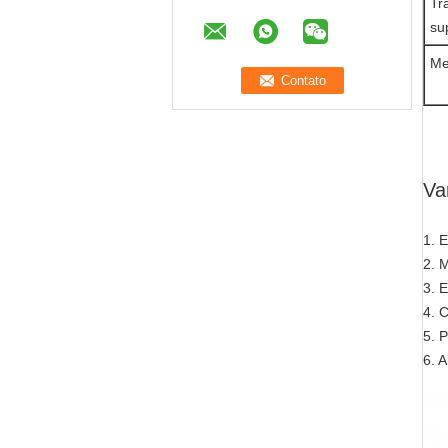
Tr
su
Me
Va
1. 
2. 
3. E
4. 
5. 
6. 