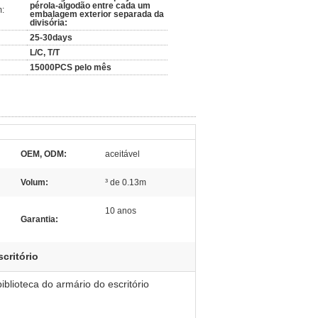
pérola-algodão entre cada um
:
embalagem exterior separada da
divisória:
25-30days
L/C, T/T
15000PCS pelo mês
OEM, ODM:
aceitável
Volum:
³ de 0.13m
10 anos
Garantia:
critório
blioteca do armário do escritório