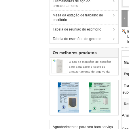
Cremalheiras de aço do
armazenamento
Mesa da estação de trabalho do
escritório
Tabela de reunião do escritório
b
Tabela do escritório de gerente
Os melhores produtos
O aço do mobiliário de escritório
Mat
bate para baixo o cacifo de
armazenamento do arquivo da
Es
gaveta da estrutura 2
Tr
supe
De
Arm
Agradecimentos para seu bom serviço