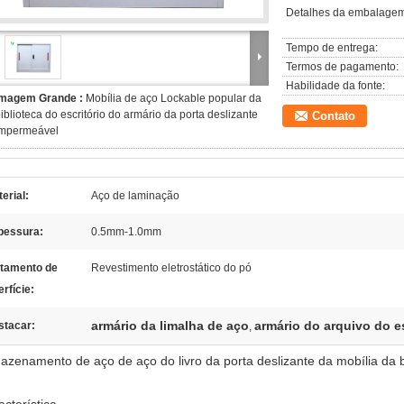
Detalhes da embalagem
Tempo de entrega:
Termos de pagamento:
Habilidade da fonte:
Imagem Grande :
Mobília de aço Lockable popular da
iblioteca do escritório do armário da porta deslizante
Contato
impermeável
erial:
Aço de laminação
pessura:
0.5mm-1.0mm
atamento de
Revestimento eletrostático do pó
rfície:
armário da limalha de aço
armário do arquivo do es
stacar:
,
azenamento de aço de aço do livro da porta deslizante da mobília da bi