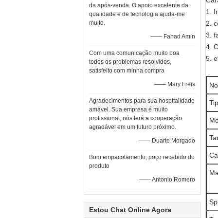
Car
da após-venda. O apoio excelente da
1. 
qualidade e de tecnologia ajuda-me
muito.
2. 
3. 
—— Fahad Amin
4. 
Com uma comunicação muito boa
5. 
todos os problemas resolvidos,
satisfeito com minha compra
—— Mary Freis
No
Agradecimentos para sua hospitalidade
Ti
amável. Sua empresa é muito
profissional, nós terá a cooperação
Mo
agradável em um futuro próximo.
Ta
—— Duarte Morgado
Ca
Bom empacotamento, poço recebido do
produto
Ma
—— Antonio Romero
Sp
Estou Chat Online Agora