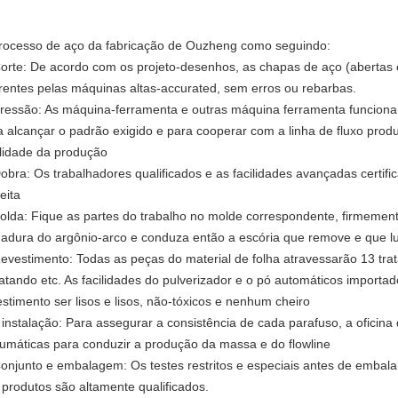
rocesso de aço da fabricação de Ouzheng como seguindo:
Corte: De acordo com os projeto-desenhos, as chapas de aço (abertas
erentes pelas máquinas altas-accurated, sem erros ou rebarbas.
Pressão: As máquina-ferramenta e outras máquina ferramenta funcion
a alcançar o padrão exigido e para cooperar com a linha de fluxo prod
lidade da produção
Dobra: Os trabalhadores qualificados e as facilidades avançadas certifi
eita
Solda: Fique as partes do trabalho no molde correspondente, firmemen
dadura do argônio-arco e conduza então a escória que remove e que lu
Revestimento: Todas as peças do material de folha atravessarão 13 tra
fatando etc. As facilidades do pulverizador e o pó automáticos import
estimento ser lisos e lisos, não-tóxicos e nenhum cheiro
A instalação: Para assegurar a consistência de cada parafuso, a oficina
umáticas para conduzir a produção da massa e do flowline
Conjunto e embalagem: Os testes restritos e especiais antes de embala
 produtos são altamente qualificados.