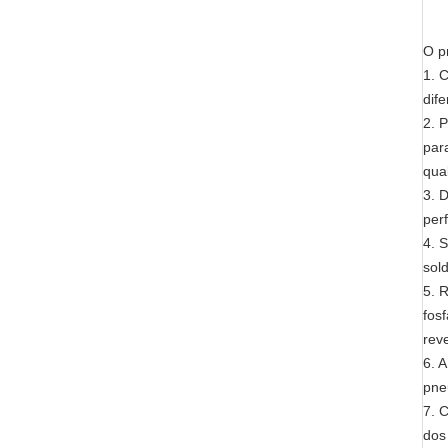
O p
1. 
dif
2. 
par
qua
3. 
perf
4. 
sol
5. 
fos
rev
6. 
pne
7. 
dos