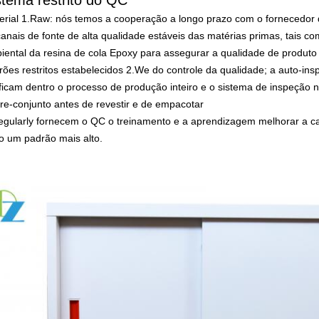
erial 1.Raw: nós temos a cooperação a longo prazo com o fornecedor d
canais de fonte de alta qualidade estáveis das matérias primas, tais c
iental da resina de cola Epoxy para assegurar a qualidade de produto 
rões restritos estabelecidos 2.We do controle da qualidade; a auto-in
ificam dentro o processo de produção inteiro e o sistema de inspeção n
re-conjunto antes de revestir e de empacotar
egularly
fornecem o QC o treinamento e a aprendizagem melhorar a ca
o um padrão mais alto.